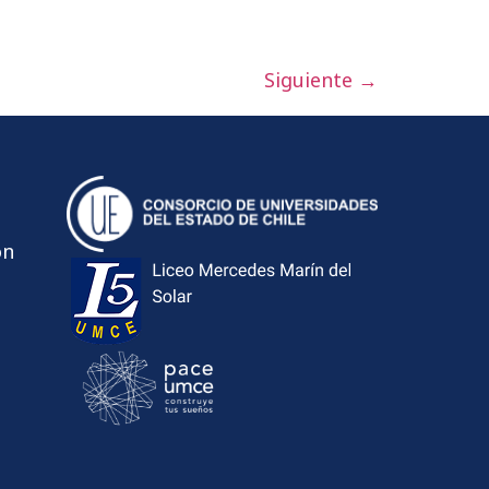
Siguiente
→
ón