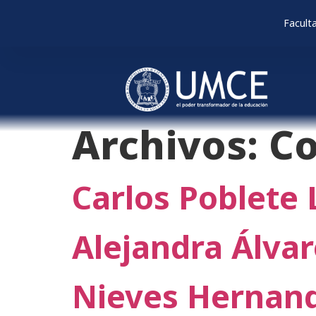
Facult
Archivos:
Co
Carlos Poblete
Alejandra Álva
Nieves Hernan