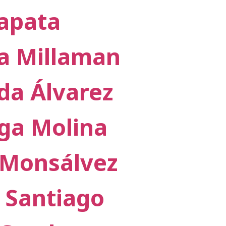
Zapata
da Millaman
da Álvarez
ga Molina
 Monsálvez
 Santiago